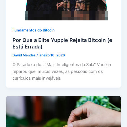
Fundamentos do Bitcoin
Por Que a Elite Yuppie Rejeita Bitcoin (e
Está Errada)
David Mendes
/
janeiro 16, 2026
O Paradoxo dos “Mais Inteligentes da Sala” Você já
reparou que, muitas vezes, as pessoas com os
currículos mais invejáveis