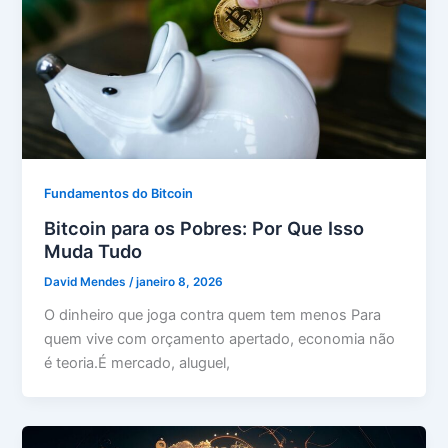
Fundamentos do Bitcoin
Bitcoin para os Pobres: Por Que Isso
Muda Tudo
David Mendes
/
janeiro 8, 2026
O dinheiro que joga contra quem tem menos Para
quem vive com orçamento apertado, economia não
é teoria.É mercado, aluguel,