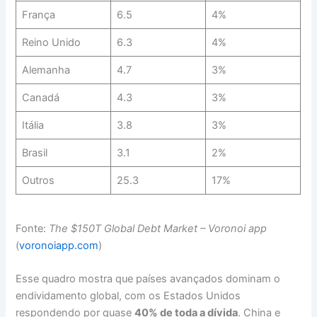
França
6.5
4%
Reino Unido
6.3
4%
Alemanha
4.7
3%
Canadá
4.3
3%
Itália
3.8
3%
Brasil
3.1
2%
Outros
25.3
17%
Fonte:
The $150T Global Debt Market – Voronoi app
(
voronoiapp.com
)
Esse quadro mostra que países avançados dominam o
endividamento global, com os Estados Unidos
respondendo por quase
40% de toda a dívida
. China e