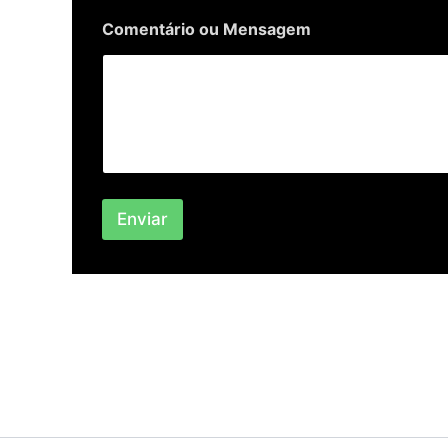
e
m
Comentário ou Mensagem
Enviar