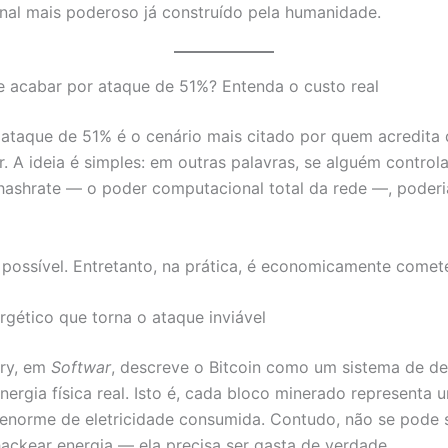
al mais poderoso já construído pela humanidade.
e acabar por ataque de 51%? Entenda o custo real
taque de 51% é o cenário mais citado por quem acredita 
. A ideia é simples: em outras palavras, se alguém control
ashrate — o poder computacional total da rede —, poderi
é possível. Entretanto, na prática, é economicamente comete
rgético que torna o ataque inviável
ry, em
Softwar
, descreve o Bitcoin como um sistema de de
nergia física real. Isto é, cada bloco minerado representa 
enorme de eletricidade consumida. Contudo, não se pode se
hackear energia — ela precisa ser gasta de verdade.