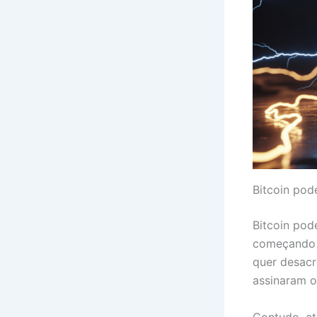
Bitcoin pod
Bitcoin pod
começando 
quer desacr
assinaram o
Contudo, at