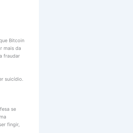
que Bitcoin
ar mais da
a fraudar
r suicídio.
fesa se
uma
r fingir,