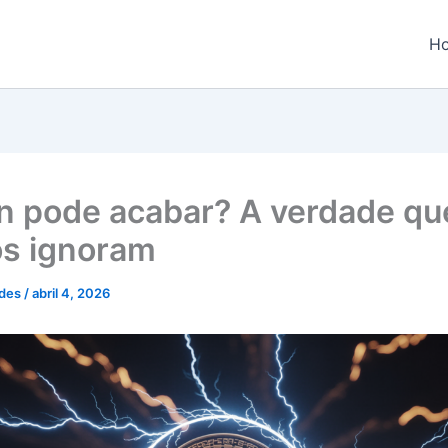
H
in pode acabar? A verdade qu
os ignoram
ndes
/
abril 4, 2026