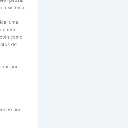
o o sistema.
tica, uma
ar como
tcoin como
entos do
strar por
necessário