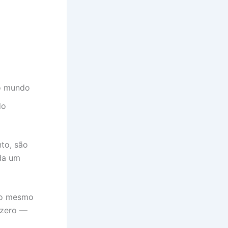
do mundo
do
nto, são
ada um
 ao mesmo
 zero —