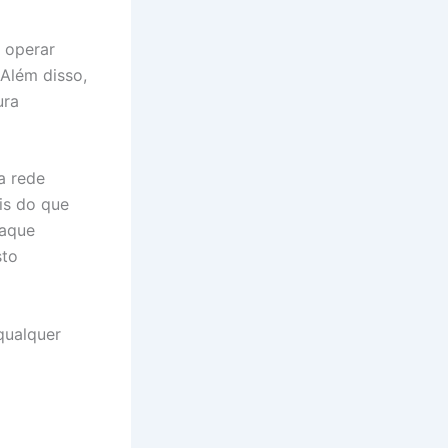
e operar
Além disso,
ura
a rede
is do que
taque
sto
qualquer