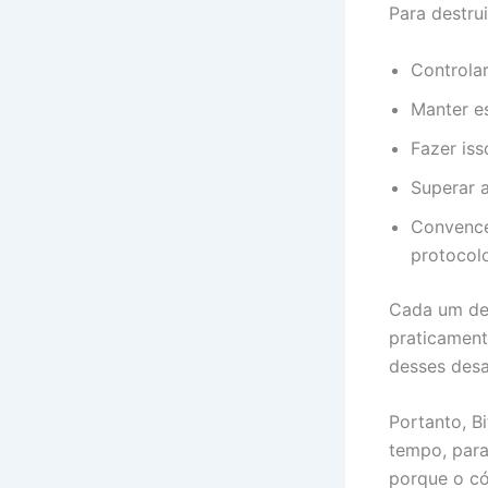
Para destrui
Controla
Manter es
Fazer iss
Superar 
Convence
protocol
Cada um des
praticament
desses desa
Portanto, B
tempo, para
porque o có