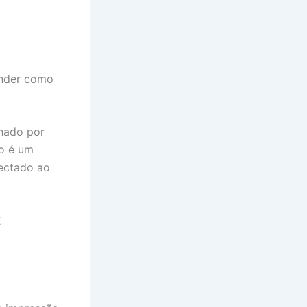
tender como
lhado por
o é um
ectado ao
É