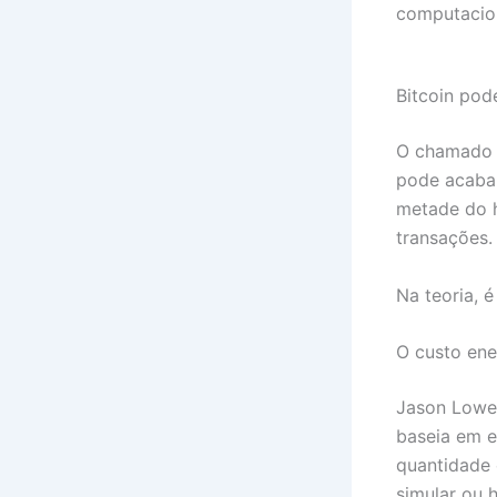
computacion
Bitcoin pod
O chamado a
pode acabar
metade do h
transações.
Na teoria, 
O custo ene
Jason Lowe
baseia em e
quantidade 
simular ou 