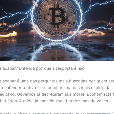
e acabar? Entenda por que a resposta é não
e acabar é uma das perguntas mais buscadas por quem es
a entender o ativo — e também uma das mais exploradas
editá-lo. Governos já decretaram sua morte. Economistas 
bituários. A mídia já anunciou seu fim dezenas de vezes.
é hoje, o Bitcoin continua funcionando. Ininterruptamente.