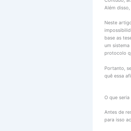
Além disso,
Neste artig
impossibili
base as tes
um sistema 
protocolo q
Portanto, se
quê essa af
O que seria
Antes de re
para isso a