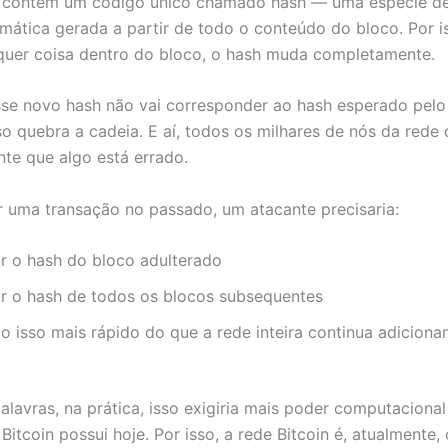
 contém um código único chamado hash — uma espécie d
emática gerada a partir de todo o conteúdo do bloco. Por i
lquer coisa dentro do bloco, o hash muda completamente.
se novo hash não vai corresponder ao hash esperado pelo
sso quebra a cadeia. E aí, todos os milhares de nós da rede
te que algo está errado.
r uma transação no passado, um atacante precisaria:
ar o hash do bloco adulterado
ar o hash de todos os blocos subsequentes
o isso mais rápido do que a rede inteira continua adicion
alavras, na prática, isso exigiria mais poder computaciona
Bitcoin possui hoje. Por isso, a rede Bitcoin é, atualmente,