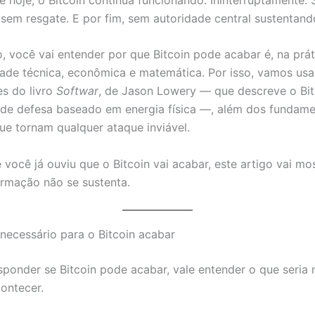
 sem resgate. E por fim, sem autoridade central sustentand
o, você vai entender por que Bitcoin pode acabar é, na prá
dade técnica, econômica e matemática. Por isso, vamos us
es do livro
Softwar
, de Jason Lowery — que descreve o Bi
de defesa baseado em energia física —, além dos fundam
ue tornam qualquer ataque inviável.
 você já ouviu que o Bitcoin vai acabar, este artigo vai mo
irmação não se sustenta.
 necessário para o Bitcoin acabar
sponder se Bitcoin pode acabar, vale entender o que seria 
contecer.