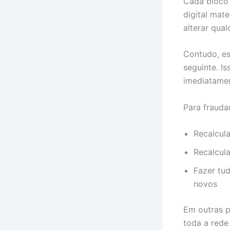
Cada bloco
digital mat
alterar qua
Contudo, es
seguinte. I
imediatamen
Para frauda
Recalcul
Recalcul
Fazer tud
novos
Em outras p
toda a rede 