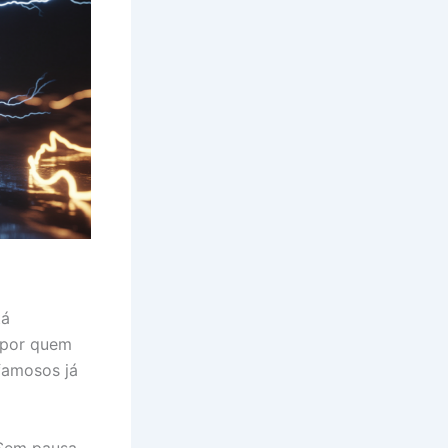
tá
 por quem
famosos já
 Sem pausa.