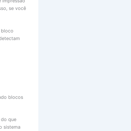
e impressão
sso, se você
 bloco
 detectam
ando blocos
l do que
 o sistema