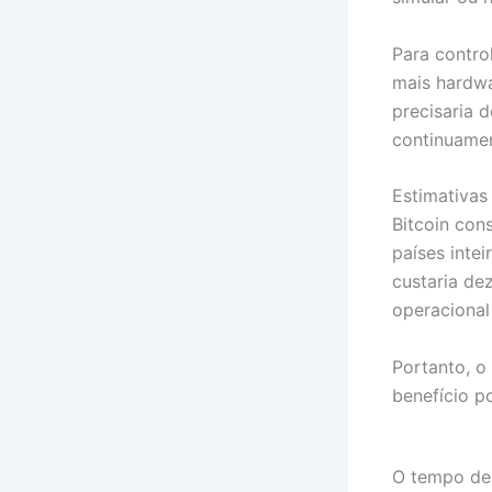
Para contro
mais hardwa
precisaria d
continuame
Estimativas
Bitcoin con
países inte
custaria de
operacional
Portanto, o
benefício p
O tempo de